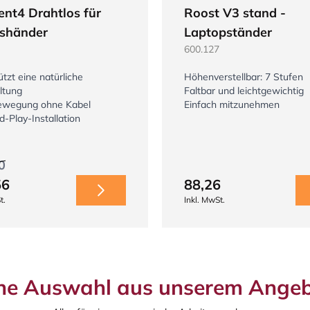
ent4 Drahtlos für
Roost V3 stand -
shänder
Laptopständer
600.127
tzt eine natürliche
Höhenverstellbar: 7 Stufen
ltung
Faltbar und leichtgewichtig
ewegung ohne Kabel
Einfach mitzunehmen
d-Play-Installation
0
56
88,26
t.
Inkl. MwSt.
ne Auswahl aus unserem Ange