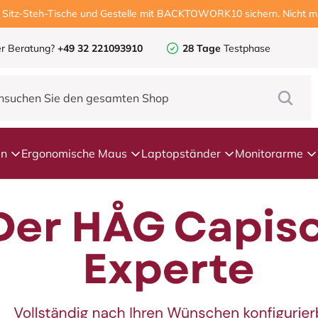
, Sitz-Steh-Tische und Gestelle mit BACKTOWORK10 sichern. Nicht mi
r Beratung?
+49 32 221093910
28 Tage
Testphase
en
Ergonomische Maus
Laptopständer
Monitorarme