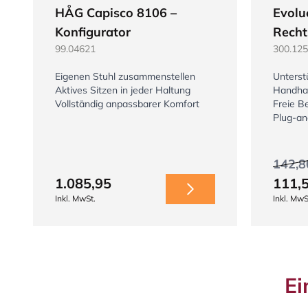
HÅG Capisco 8106 –
Evolu
Konfigurator
Recht
99.04621
300.125
Eigenen Stuhl zusammenstellen
Unterstü
Aktives Sitzen in jeder Haltung
Handha
Vollständig anpassbarer Komfort
Freie B
Plug-an
142,8
1.085,95
111,
Inkl. MwSt.
Inkl. MwS
Ei