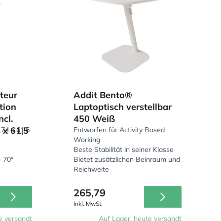
teur
Addit Bento®
tion
Laptoptisch verstellbar
ncl.
450 Weiß
 x 61,5
 74 x 61,5
Entworfen für Activity Based
Working
Beste Stabilität in seiner Klasse
- 70°
Bietet zusätzlichen Beinraum und
Reichweite
265,79
Inkl. MwSt.
e versandt
Auf Lager, heute versandt