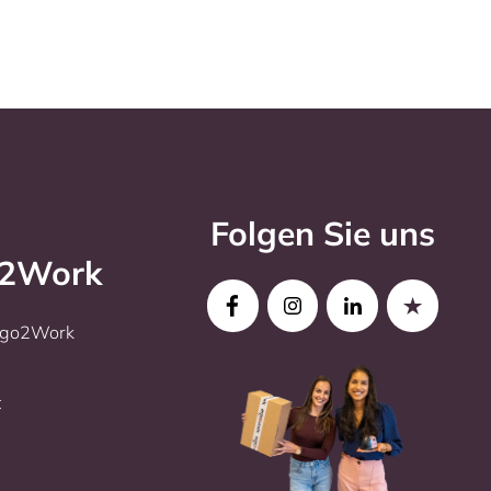
Folgen Sie uns
o2Work
Ergo2Work
t