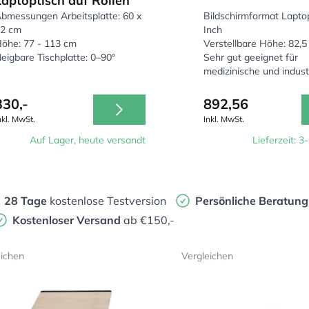
Laptop­tisch auf Rollen
t von Laptoptischen eignet sich hervorragend als rollbarer 
bmessungen Arbeitsplatte: 60 x
Bildschirmformat Laptop
onen der Laptoptische ausführlich betrachten.
2 cm
Inch
öhe: 77 - 113 cm
Verstellbare Höhe: 82,5
 Laptoptisches?
eigbare Tischplatte: 0–90°
Sehr gut geeignet für
medizinische und industr
Umgebungen
aufgrund der montierten Rollen sehr leicht zu bewegen. Egal, o
330,-
892,56
es lässt sich einfach realisieren. Außerdem sind die Lapto
nkl. MwSt.
Inkl. MwSt.
h für stehende Arbeit und können daher als Steh-Sitz-Arbeits
Auf Lager, heute versandt
Lieferzeit: 
28 Tage
kostenlose Testversion
Persönliche Beratung
Kostenloser Versand
ab €150,-
eichen
Vergleichen