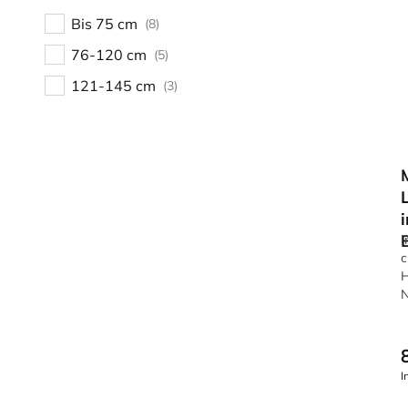
Bis 75 cm
(8)
76-120 cm
(5)
121-145 cm
(3)
I
H
N
I