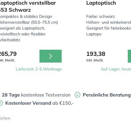
Laptoptisch verstellbar
Laptoptisch
453 Schwarz
ompaktes & stabiles Design
Farbe: schwarz
öhenverstellbar (55,5–75,5 cm)
Höhen- und winkelverst
eeignet als Laptoptisch,
Geeignet für Notebooks
eistelltisch oder flexibler
Laptops
rbeitsplatz
265,79
193,38
nkl. MwSt.
Inkl. MwSt.
Lieferzeit: 2-5 Werktage
Auf Lager, heut
28 Tage
kostenlose Testversion
Persönliche Beratung
Kostenloser Versand
ab €150,-
eichen