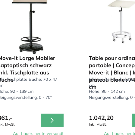
Move-it Large Mobiler
Table pour ordina
Laptoptisch schwarz
portable | Concep
inkl. Tischplatte aus
Move-it | Blanc | I
Buche
plateau blanc : 74
nkl. Tischplatte Buche: 70 x 47
Inkl. weißer Tischplatte:
cm
cm
cm
öhe: 92 - 139 cm
Höhe: 95 - 142 cm
eigungsverstellung: 0 - 70°
Neigungsverstellung: 0 
861,-
1.042,20
nkl. MwSt.
Inkl. MwSt.
Auf Lager, heute versandt
Auf Lager, heut