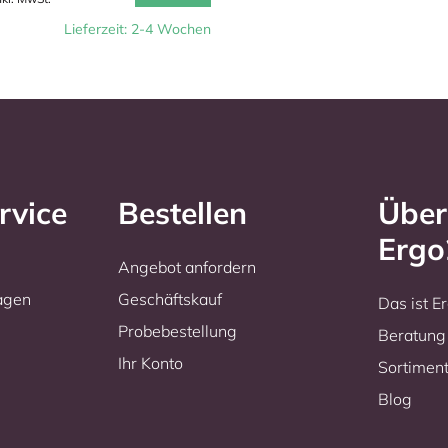
Lieferzeit: 2-4 Wochen
rvice
Bestellen
Über
Erg
Angebot anfordern
ragen
Geschäftskauf
Das ist 
Probebestellung
Beratung
Ihr Konto
Sortimen
Blog