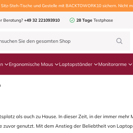
, Sitz-Steh-Tische und Gestelle mit BACKTOWORK10 sichern. Nicht mi
r Beratung?
+49 32 221093910
28 Tage
Testphase
en
Ergonomische Maus
Laptopständer
Monitorarme
h
tsplatz als auch zu Hause. In dieser Zeit, in der immer mehr
e zuvor genutzt. Mit dem Anstieg der Beliebtheit von Lapto