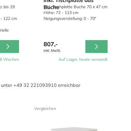
inkl. Tischplatte aus
Pult. Am Ende dieser
Buche
: bis 19
Inkl. Tischplatte Buche 70 x 47 cm
Höhe: 72 - 113 cm
 - 122 cm
Neigungsverstellung: 0 - 70°
ielle
b Sie im
807,-
ptische
Inkl. MwSt.
platz genutzt
3-6 Wochen
Auf Lager, heute versandt
unter +49 32 221093910 erreichbar
Vergleichen