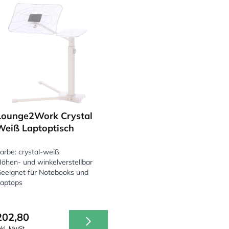
Lounge2Work Crystal
Weiß Laptoptisch
arbe: crystal-weiß
öhen- und winkelverstellbar
eeignet für Notebooks und
aptops
202,80
nkl. MwSt.