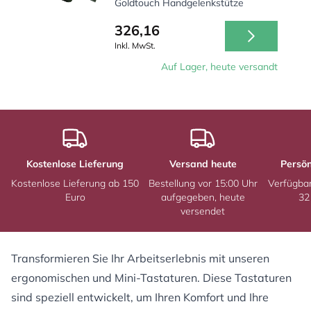
Goldtouch Handgelenkstütze
326,16
Inkl. MwSt.
Auf Lager, heute versandt
Kostenlose Lieferung
Versand heute
Persön
Kostenlose Lieferung ab 150
Bestellung vor 15:00 Uhr
Verfügba
Euro
aufgegeben, heute
32
versendet
Transformieren Sie Ihr Arbeitserlebnis mit unseren
ergonomischen und Mini-Tastaturen. Diese Tastaturen
sind speziell entwickelt, um Ihren Komfort und Ihre