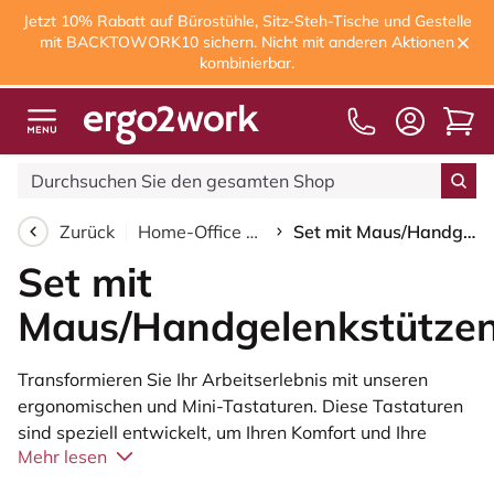
Jetzt 10% Rabatt auf Bürostühle, Sitz-Steh-Tische und Gestelle
mit BACKTOWORK10 sichern. Nicht mit anderen Aktionen
kombinierbar.
Kostenloser Versand
ab 150,00 €
Zurück
Home-Office einrichten
Set mit Maus/Handgelenkstützen
Set mit
Maus/Handgelenkstütze
Transformieren Sie Ihr Arbeitserlebnis mit unseren
ergonomischen und Mini-Tastaturen. Diese Tastaturen
sind speziell entwickelt, um Ihren Komfort und Ihre
Mehr lesen
Produktivität zu steigern, egal ob Sie im Büro oder zu
Hause arbeiten.