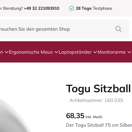
r Beratung?
+49 32 221093910
28 Tage
Testphase
en
Ergonomische Maus
Laptopständer
Monitorarme
Togu Sitzbal
Artikelnummer: 160.035
68,35
Inkl. MwSt.
Der Togu Sitzball 75 cm Silber