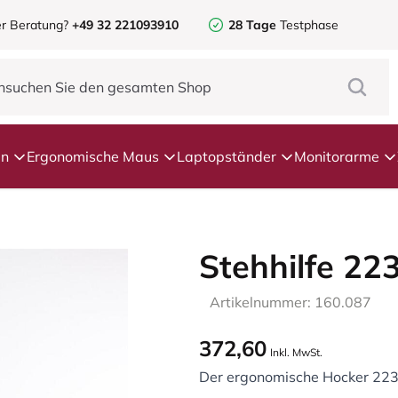
r Beratung?
+49 32 221093910
28 Tage
Testphase
en
Ergonomische Maus
Laptopständer
Monitorarme
Stehhilfe 22
Artikelnummer: 160.087
372,60
Inkl. MwSt.
Der ergonomische Hocker 2232