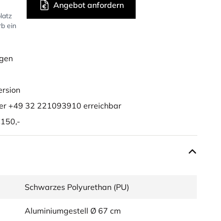
Angebot anfordern
latz
rb ein
ügen
ersion
er +49 32 221093910 erreichbar
150,-
Schwarzes Polyurethan (PU)
Aluminiumgestell Ø 67 cm