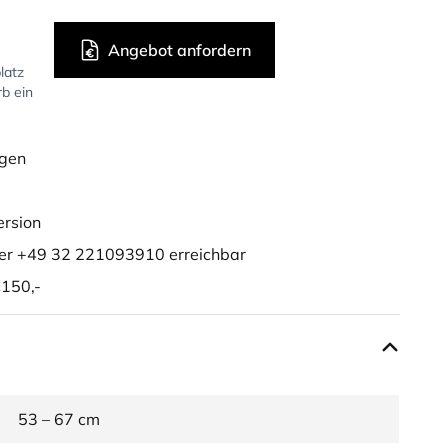
Angebot anfordern
latz
rb ein
ügen
ersion
er +49 32 221093910 erreichbar
150,-
53 – 67 cm