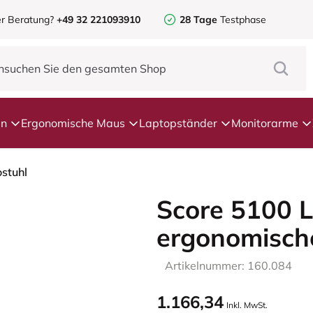
r Beratung?
+49 32 221093910
28 Tage
Testphase
en
Ergonomische Maus
Laptopständer
Monitorarme
stuhl
Score 5100 
ergonomische
Artikelnummer: 160.084
1.166,34
Inkl. MwSt.