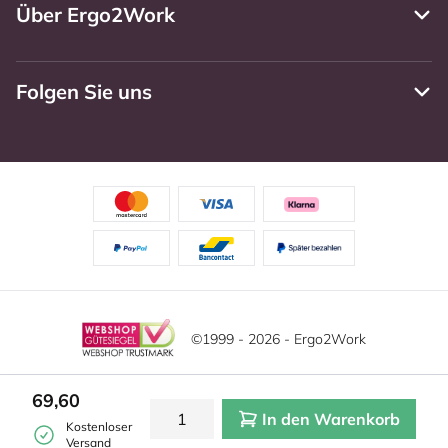
Über Ergo2Work
Folgen Sie uns
©1999 - 2026 - Ergo2Work
Haftungsausschluss
Datenschutzrichtlinie
Diese Website verwendet Cookies. Lesen Sie unsere
69,60
Datenschutzerklärung für weitere Informationen.
In den Warenkorb
Mehr
Allgemeine Geschäftsbedingungen
Cookie-Einstellungen
Kostenloser
erfahren?
|
Verstecken
Versand