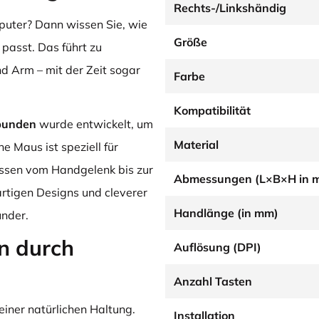
Rechts-/Linkshändig
uter? Dann wissen Sie, wie
Größe
 passt. Das führt zu
 Arm – mit der Zeit sogar
Farbe
Kompatibilität
ebunden
wurde entwickelt, um
Material
e Maus ist speziell für
ssen vom Handgelenk bis zur
Abmessungen (L×B×H in 
gartigen Designs und cleverer
Handlänge (in mm)
ünder.
n durch
Auflösung (DPI)
Anzahl Tasten
 einer natürlichen Haltung.
Installation