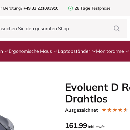
r Beratung?
+49 32 221093910
28 Tage
Testphase
en
Ergonomische Maus
Laptopständer
Monitorarme
Evoluent D R
Drahtlos
Ausgezeichnet
161,99
Inkl. MwSt.