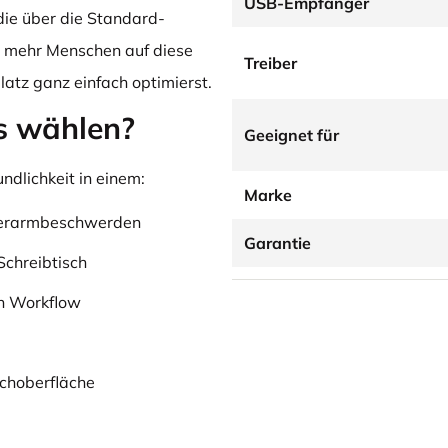
USB-Empfänger
die über die Standard-
 mehr Menschen auf diese
Treiber
atz ganz einfach optimierst.
s wählen?
Geeignet für
dlichkeit in einem:
Marke
nterarmbeschwerden
Garantie
chreibtisch
en Workflow
schoberfläche