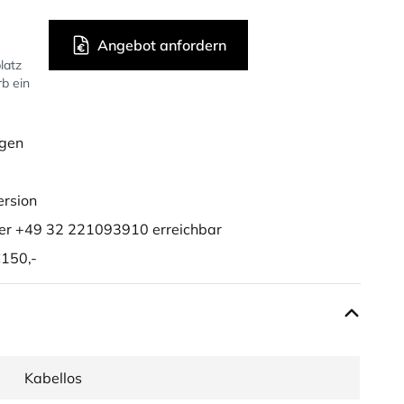
Angebot anfordern
latz
rb ein
ügen
ersion
er +49 32 221093910 erreichbar
150,-
Kabellos