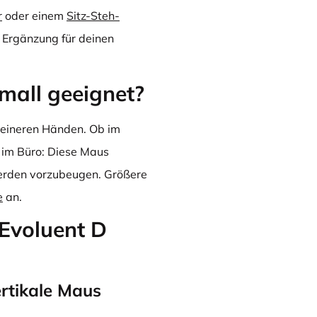
r
oder einem
Sitz-Steh-
e Ergänzung für deinen
Small geeignet?
kleineren Händen. Ob im
r im Büro: Diese Maus
werden vorzubeugen. Größere
e
an.
 Evoluent D
ertikale Maus