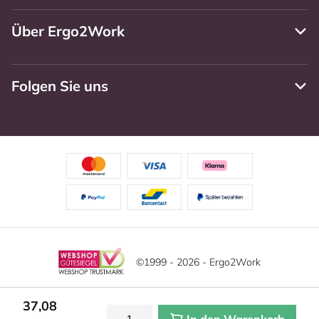
Über Ergo2Work
Folgen Sie uns
©1999 - 2026 - Ergo2Work
Haftungsausschluss
Datenschutzrichtlinie
Diese Website verwendet Cookies. Lesen Sie unsere
37,08