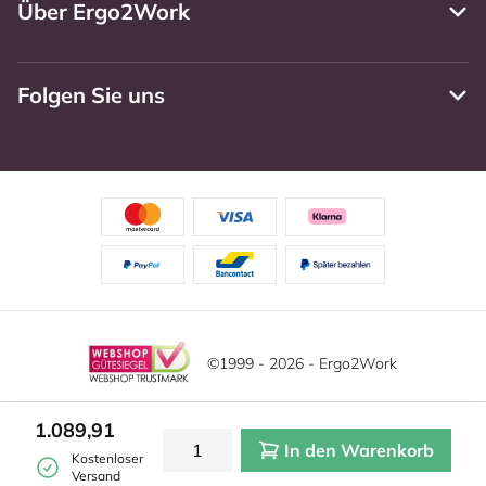
Über Ergo2Work
Folgen Sie uns
©1999 - 2026 - Ergo2Work
Haftungsausschluss
Datenschutzrichtlinie
Diese Website verwendet Cookies. Lesen Sie unsere
1.089,91
Datenschutzerklärung für weitere Informationen.
In den Warenkorb
Mehr
Allgemeine Geschäftsbedingungen
Cookie-Einstellungen
Kostenloser
erfahren?
|
Verstecken
Versand