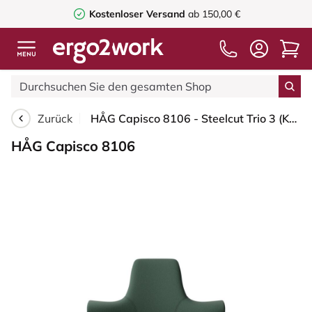
Kostenloser Versand
ab 150,00 €
Zurück
HÅG Capisco 8106 - Steelcut Trio 3 (Kvadrat) - Wolle / Polyamid - STT966 Brown grey - Schwarz - 200 mm (Sitzhöhe 46-64cm) - Harte Rollen für weiche Böden
HÅG Capisco 8106