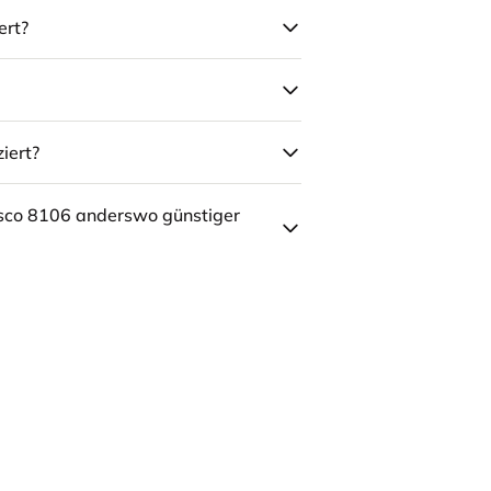
ert?
iert?
sco 8106 anderswo günstiger