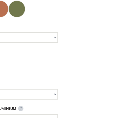
UMINIUM
?