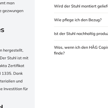
immt man
Wird der Stuhl montiert gelief
hne gezwungen
Wie pflege ich den Bezug?
es
Ist der Stuhl nachhaltig produz
Was, wenn ich den HÅG Capi
 hergestellt,
finde?
er Stuhl ist mit
ta Zertifikat
N 1335. Dank
erialien und
 Investition für
d