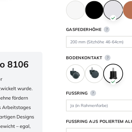
GASFEDERHÖHE
?
BODENKONTAKT
?
o 8106
er
twickelt wurde.
FUSSRING
?
lehne fördern
 Arbeitstages
artigen Designs
FUSSRING AUS POLIERTEM AL
ewicht – egal,