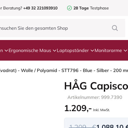
r Beratung?
+49 32 221093910
28 Tage
Testphase
en
Ergonomische Maus
Laptopständer
Monitorarme
vadrat) - Wolle / Polyamid - STT796 - Blue - Silber - 200 
HÅG Capisco
Artikelnummer: 999.7390
1.209,-
Inkl. MwSt.
1.209,- €
1.088,10 