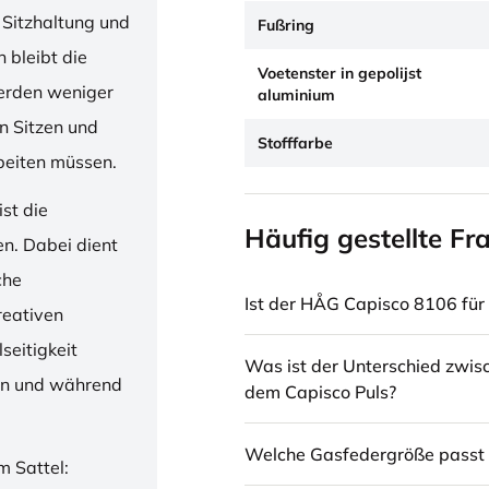
 Sitzhaltung und
Fußring
 bleibt die
Voetenster in gepolijst
erden weniger
aluminium
en Sitzen und
Stofffarbe
beiten müssen.
st die
Häufig gestellte Fr
en. Dabei dient
che
Ist der HÅG Capisco 8106 für 
reativen
seitigkeit
Was ist der Unterschied zwi
ren und während
dem Capisco Puls?
Welche Gasfedergröße passt 
m Sattel: