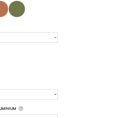
UMINIUM
?