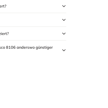
ert?
iert?
sco 8106 anderswo günstiger