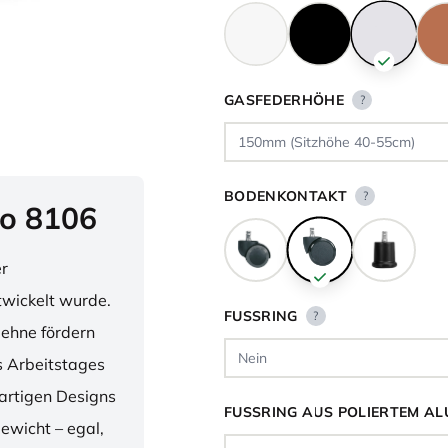
GASFEDERHÖHE
?
BODENKONTAKT
?
o 8106
er
twickelt wurde.
FUSSRING
?
lehne fördern
 Arbeitstages
artigen Designs
FUSSRING AUS POLIERTEM AL
ewicht – egal,