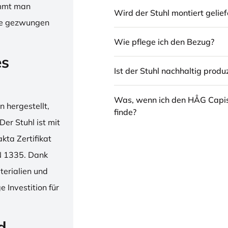
immt man
Wird der Stuhl montiert gelief
hne gezwungen
Wie pflege ich den Bezug?
es
Ist der Stuhl nachhaltig produz
Was, wenn ich den HÅG Capi
 hergestellt,
finde?
er Stuhl ist mit
ta Zertifikat
N 1335. Dank
erialien und
 Investition für
d