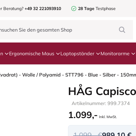
r Beratung?
+49 32 221093910
28 Tage
Testphase
en
Ergonomische Maus
Laptopständer
Monitorarme
Kvadrat) - Wolle / Polyamid - STT796 - Blue - Silber - 150m
HÅG Capisco
Artikelnummer: 999.7374
1.099,-
Inkl. MwSt.
1.099,- €
989,10 €