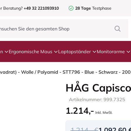
r Beratung?
+49 32 221093910
28 Tage
Testphase
en
Ergonomische Maus
Laptopständer
Monitorarme
HÅG Capisco
Artikelnummer: 999.7325
1.214,-
Inkl. MwSt.
1.214,- €
1.092,60 