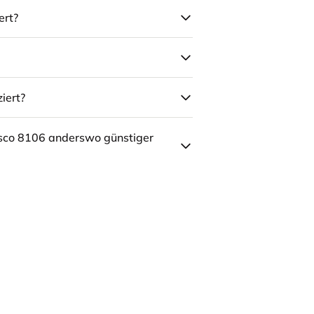
ert?
iert?
sco 8106 anderswo günstiger