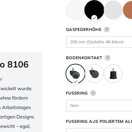
GASFEDERHÖHE
?
BODENKONTAKT
?
o 8106
er
twickelt wurde.
FUSSRING
?
lehne fördern
 Arbeitstages
artigen Designs
FUSSRING AUS POLIERTEM AL
ewicht – egal,