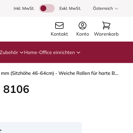
Inkl. MwSt.
Exkl. MwSt.
Österreich
Kontakt
Konto
Warenkorb
Zubehör
Home-Office einrichten
HÅG Capisco 8106 - Steelcut Trio 3 (Kvadrat) - Wolle / Polyamid - STT796 - Blue - Schwarz - 200 mm (Sitzhöhe 46-64cm) - Weiche Rollen für harte Böden
 8106
€