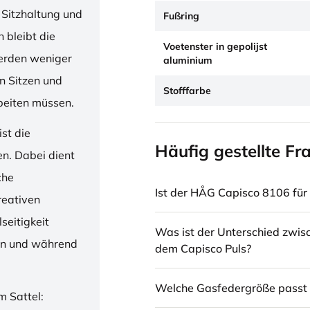
 Sitzhaltung und
Fußring
 bleibt die
Voetenster in gepolijst
erden weniger
aluminium
en Sitzen und
Stofffarbe
beiten müssen.
st die
Häufig gestellte Fr
en. Dabei dient
che
Ist der HÅG Capisco 8106 für 
reativen
seitigkeit
Was ist der Unterschied zwi
ren und während
dem Capisco Puls?
Welche Gasfedergröße passt 
m Sattel: