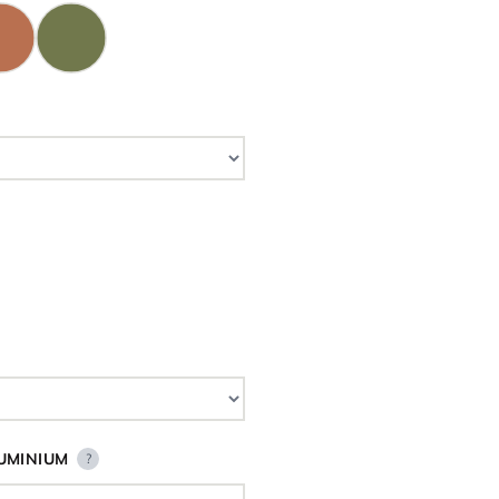
UMINIUM
?