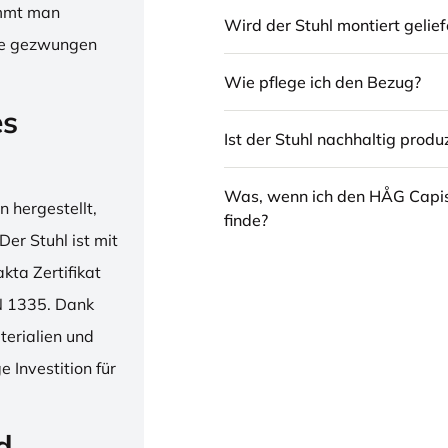
immt man
Wird der Stuhl montiert gelief
hne gezwungen
Wie pflege ich den Bezug?
es
Ist der Stuhl nachhaltig produz
Was, wenn ich den HÅG Capi
 hergestellt,
finde?
er Stuhl ist mit
ta Zertifikat
N 1335. Dank
erialien und
 Investition für
d