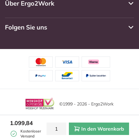
Über Ergo2Work
Folgen Sie uns
©1999 - 2026 - Ergo2Work
Haftungsausschluss
Datenschutzrichtlinie
Diese Website verwendet Cookies. Lesen Sie unsere
1.099,84
Datenschutzerklärung für weitere Informationen.
In den Warenkorb
Mehr
Allgemeine Geschäftsbedingungen
Cookie-Einstellungen
Kostenloser
erfahren?
|
Verstecken
Versand