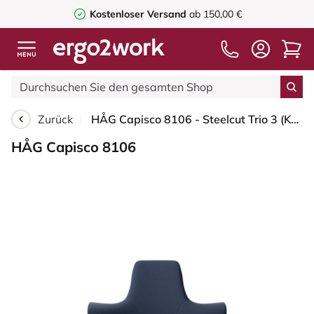
Kostenloser Versand
ab 150,00 €
Zurück
HÅG Capisco 8106 - Steelcut Trio 3 (Kvadrat) - Wolle / Polyamid - STT796 - Blue - Blush Rose - 265 mm (Sitzhöhe 53-79cm) - Harte Rollen für weiche Böden
HÅG Capisco 8106