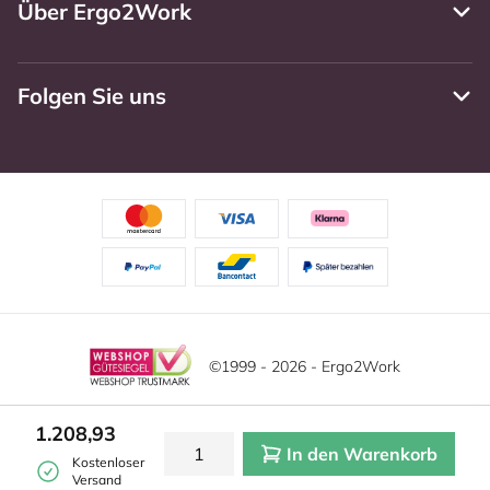
Über Ergo2Work
Folgen Sie uns
©1999 - 2026 - Ergo2Work
Haftungsausschluss
Datenschutzrichtlinie
Diese Website verwendet Cookies. Lesen Sie unsere
1.208,93
Datenschutzerklärung für weitere Informationen.
In den Warenkorb
Mehr
Allgemeine Geschäftsbedingungen
Cookie-Einstellungen
Kostenloser
erfahren?
|
Verstecken
Versand