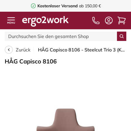
Kostenloser Versand
ab 150,00 €
Zurück
HÅG Capisco 8106 - Steelcut Trio 3 (Kvadrat) - Wolle / Polyamid - STT645 - Dusty red - Weiß - 265 mm (Sitzhöhe 53-79cm) - Harte Rollen für weiche Böden
HÅG Capisco 8106