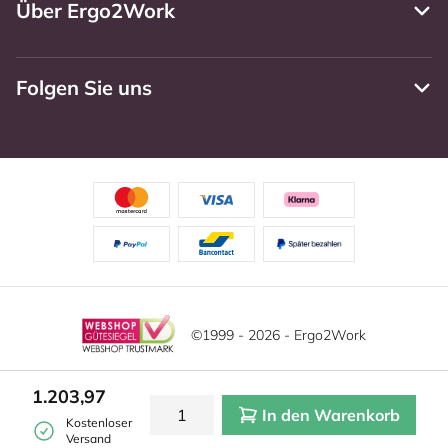
Über Ergo2Work
Folgen Sie uns
©1999 - 2026 - Ergo2Work
Haftungsausschluss
Datenschutzrichtlinie
Diese Website verwendet Cookies. Lesen Sie unsere
1.203,97
Datenschutzerklärung für weitere Informationen.
In den Warenkorb
Mehr
Allgemeine Geschäftsbedingungen
Cookie-Einstellungen
Kostenloser
erfahren?
|
Verstecken
Versand