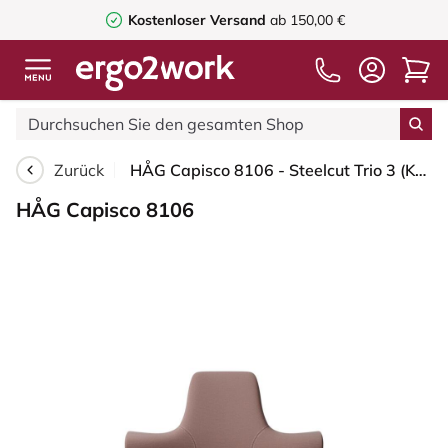
Kostenloser Versand
ab 150,00 €
Zurück
HÅG Capisco 8106 - Steelcut Trio 3 (Kvadrat) - Wolle / Polyamid - STT645 - Dusty red - Weiß - 150mm (Sitzhöhe 40-55cm) - Weiche Rollen für harte Böden
HÅG Capisco 8106