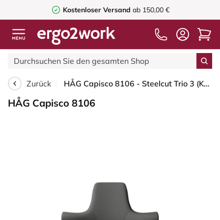
Kostenloser Versand
ab 150,00 €
Zurück
HÅG Capisco 8106 - Steelcut Trio 3 (Kvadrat) - Wolle / Polyamid - STT383 - Charcoal - Weiß - 200 mm (Sitzhöhe 46-64cm) - Bodengleiter
HÅG Capisco 8106