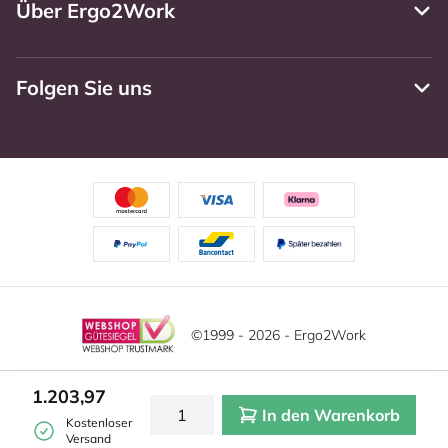
Über Ergo2Work
Folgen Sie uns
©1999 - 2026 - Ergo2Work
Haftungsausschluss
Datenschutzrichtlinie
Diese Website verwendet Cookies. Lesen Sie unsere
1.203,97
Datenschutzerklärung für weitere Informationen.
In den Warenkorb
Mehr
Allgemeine Geschäftsbedingungen
Cookie-Einstellungen
Kostenloser
erfahren?
|
Verstecken
Versand