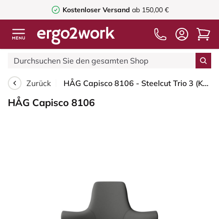
Kostenloser Versand
ab 150,00 €
Zurück
HÅG Capisco 8106 - Steelcut Trio 3 (Kvadrat) - Wolle / Polyamid - STT383 - Charcoal - Silber - 200 mm (Sitzhöhe 46-64cm) - Bodengleiter
HÅG Capisco 8106