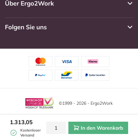
Über Ergo2Work
Folgen Sie uns
©1999 - 2026 - Ergo2Work
Haftungsausschluss
Datenschutzrichtlinie
Diese Website verwendet Cookies. Lesen Sie unsere
1.313,05
Datenschutzerklärung für weitere Informationen.
In den Warenkorb
Mehr
Allgemeine Geschäftsbedingungen
Cookie-Einstellungen
Kostenloser
erfahren?
|
Verstecken
Versand