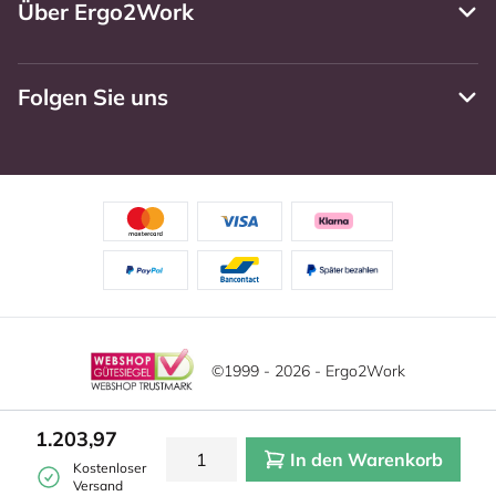
Über Ergo2Work
Folgen Sie uns
©1999 - 2026 - Ergo2Work
Haftungsausschluss
Datenschutzrichtlinie
Diese Website verwendet Cookies. Lesen Sie unsere
1.203,97
Datenschutzerklärung für weitere Informationen.
In den Warenkorb
Mehr
Allgemeine Geschäftsbedingungen
Cookie-Einstellungen
Kostenloser
erfahren?
|
Verstecken
Versand