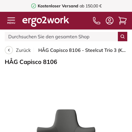
Kostenloser Versand
ab 150,00 €
Zurück
HÅG Capisco 8106 - Steelcut Trio 3 (Kvadrat) - Wolle / Polyamid - STT383 - Charcoal - Silber - 150mm (Sitzhöhe 40-55cm) - Harte Rollen für weiche Böden
HÅG Capisco 8106