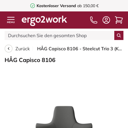
Kostenloser Versand
ab 150,00 €
Zurück
HÅG Capisco 8106 - Steelcut Trio 3 (Kvadrat) - Wolle / Polyamid - STT383 - Charcoal - Blush Rose - 150mm (Sitzhöhe 40-55cm) - Weiche Rollen für harte Böden
HÅG Capisco 8106