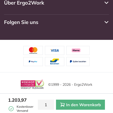
Über Ergo2Work
Folgen Sie uns
©1999 - 2026 - Ergo2Work
Haftungsausschluss
Datenschutzrichtlinie
Diese Website verwendet Cookies. Lesen Sie unsere
1.203,97
Datenschutzerklärung für weitere Informationen.
In den Warenkorb
Mehr
Allgemeine Geschäftsbedingungen
Cookie-Einstellungen
Kostenloser
erfahren?
|
Verstecken
Versand