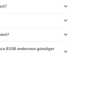
ert?
iert?
sco 8106 anderswo günstiger