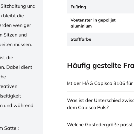
 Sitzhaltung und
Fußring
 bleibt die
Voetenster in gepolijst
erden weniger
aluminium
en Sitzen und
Stofffarbe
beiten müssen.
st die
Häufig gestellte Fr
en. Dabei dient
che
Ist der HÅG Capisco 8106 für 
reativen
seitigkeit
Was ist der Unterschied zwi
ren und während
dem Capisco Puls?
Welche Gasfedergröße passt 
m Sattel: