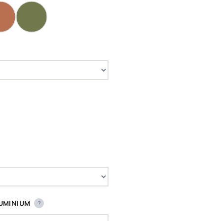
UMINIUM
?