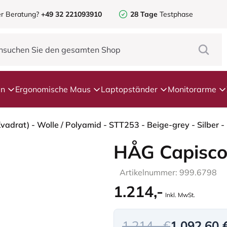
r Beratung?
+49 32 221093910
28 Tage
Testphase
en
Ergonomische Maus
Laptopständer
Monitorarme
Kvadrat) - Wolle / Polyamid - STT253 - Beige-grey - Silber 
HÅG Capisco
Artikelnummer: 999.6798
1.214,-
Inkl. MwSt.
1.214,- €
1.092,60 