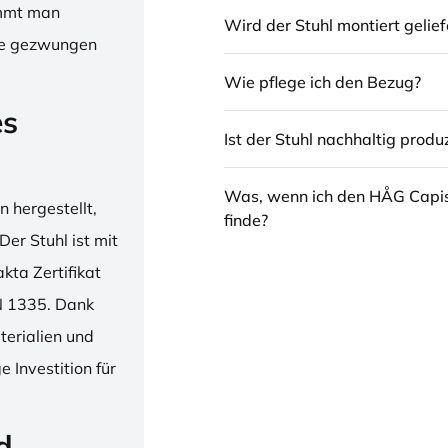
immt man
Wird der Stuhl montiert gelief
hne gezwungen
Wie pflege ich den Bezug?
es
Ist der Stuhl nachhaltig produz
Was, wenn ich den HÅG Capi
 hergestellt,
finde?
er Stuhl ist mit
ta Zertifikat
N 1335. Dank
erialien und
 Investition für
d