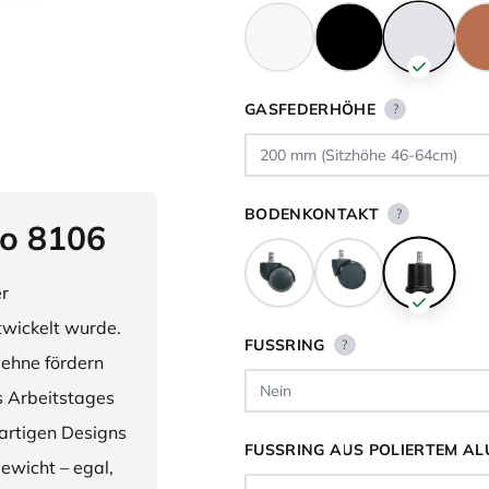
GASFEDERHÖHE
?
BODENKONTAKT
?
o 8106
er
twickelt wurde.
FUSSRING
?
lehne fördern
 Arbeitstages
artigen Designs
FUSSRING AUS POLIERTEM AL
ewicht – egal,