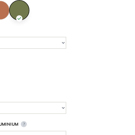
UMINIUM
?