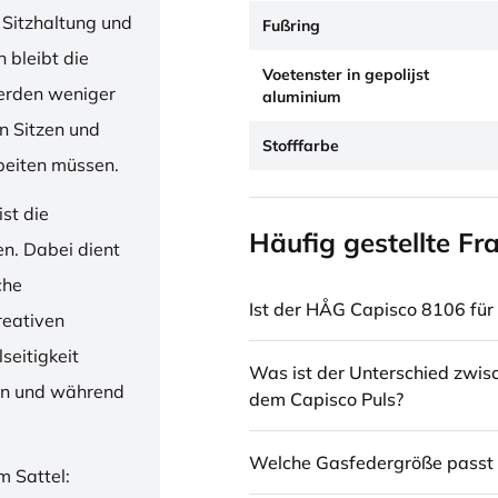
 Sitzhaltung und
Fußring
 bleibt die
Voetenster in gepolijst
erden weniger
aluminium
en Sitzen und
Stofffarbe
beiten müssen.
st die
Häufig gestellte Fr
en. Dabei dient
che
Ist der HÅG Capisco 8106 für 
reativen
seitigkeit
Was ist der Unterschied zwi
ren und während
dem Capisco Puls?
Welche Gasfedergröße passt 
m Sattel: