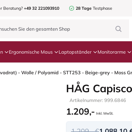
r Beratung?
+49 32 221093910
28 Tage
Testphase
en
Ergonomische Maus
Laptopständer
Monitorarme
HÅG Capisco
Artikelnummer: 999.6846
1.209,-
Inkl. MwSt.
1.209,- €
1.088,10 