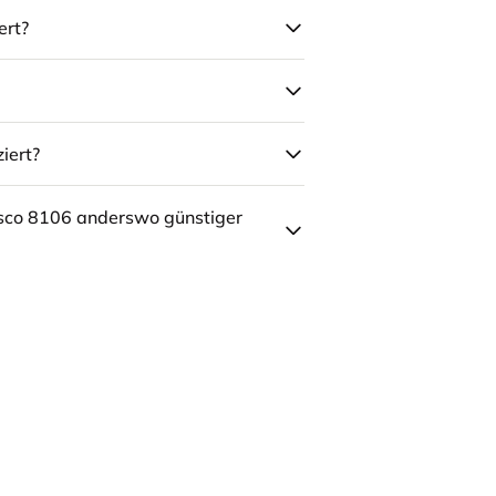
ert?
iert?
sco 8106 anderswo günstiger