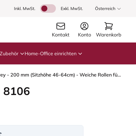
Inkl. MwSt.
Exkl. MwSt.
Österreich
Kontakt
Konto
Warenkorb
Zubehör
Home-Office einrichten
HÅG Capisco 8106 - Steelcut Trio 3 (Kvadrat) - Wolle / Polyamid - STT253 - Beige-grey - Moss Grey - 200 mm (Sitzhöhe 46-64cm) - Weiche Rollen für harte Böden
 8106
€