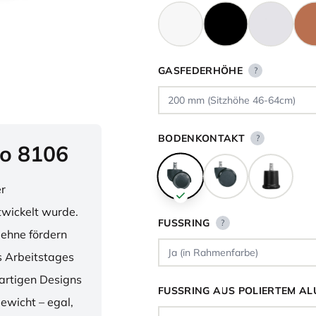
GASFEDERHÖHE
?
BODENKONTAKT
?
o 8106
er
twickelt wurde.
FUSSRING
?
lehne fördern
 Arbeitstages
artigen Designs
FUSSRING AUS POLIERTEM AL
ewicht – egal,