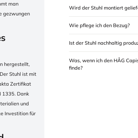
immt man
Wird der Stuhl montiert gelief
hne gezwungen
Wie pflege ich den Bezug?
es
Ist der Stuhl nachhaltig produz
Was, wenn ich den HÅG Capi
 hergestellt,
finde?
er Stuhl ist mit
ta Zertifikat
N 1335. Dank
erialien und
 Investition für
d