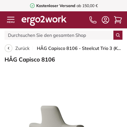
Kostenloser Versand
ab 150,00 €
Zurück
HÅG Capisco 8106 - Steelcut Trio 3 (Kvadrat) - Wolle / Polyamid - STT253 - Beige-grey - Blush Rose - 265 mm (Sitzhöhe 53-79cm) - Weiche Rollen für harte Böden
HÅG Capisco 8106