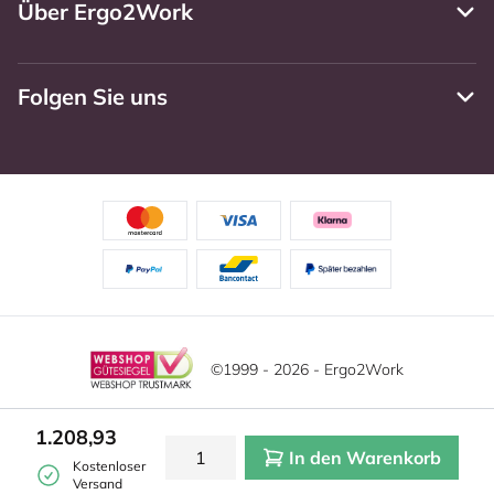
Über Ergo2Work
Folgen Sie uns
©1999 - 2026 - Ergo2Work
Haftungsausschluss
Datenschutzrichtlinie
Diese Website verwendet Cookies. Lesen Sie unsere
1.208,93
Datenschutzerklärung für weitere Informationen.
In den Warenkorb
Mehr
Allgemeine Geschäftsbedingungen
Cookie-Einstellungen
Kostenloser
erfahren?
|
Verstecken
Versand