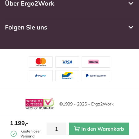
Über Ergo2Work
Folgen Sie uns
©1999 - 2026 - Ergo2Work
Haftungsausschluss
Datenschutzrichtlinie
Diese Website verwendet Cookies. Lesen Sie unsere
1.199,-
Datenschutzerklärung für weitere Informationen.
In den Warenkorb
Mehr
Allgemeine Geschäftsbedingungen
Cookie-Einstellungen
Kostenloser
erfahren?
|
Verstecken
Versand