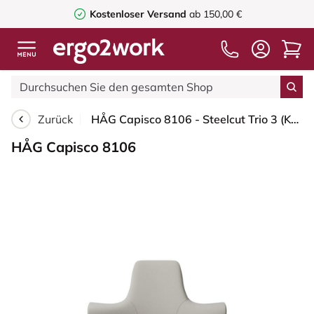
Kostenloser Versand
ab 150,00 €
Zurück
HÅG Capisco 8106 - Steelcut Trio 3 (Kvadrat) - Wolle / Polyamid - STT213 - Light beige - Schwarz - 200 mm (Sitzhöhe 46-64cm) - Harte Rollen für weiche Böden
HÅG Capisco 8106