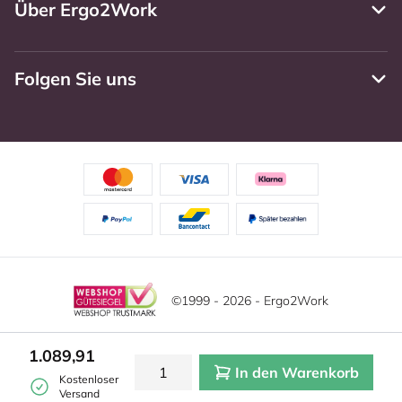
Über Ergo2Work
Folgen Sie uns
©1999 - 2026 - Ergo2Work
Haftungsausschluss
Datenschutzrichtlinie
Diese Website verwendet Cookies. Lesen Sie unsere
1.089,91
Datenschutzerklärung für weitere Informationen.
In den Warenkorb
Mehr
Allgemeine Geschäftsbedingungen
Cookie-Einstellungen
Kostenloser
erfahren?
|
Verstecken
Versand