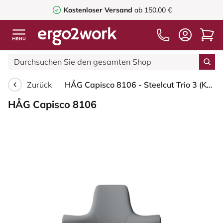
Kostenloser Versand
ab 150,00 €
Zurück
HÅG Capisco 8106 - Steelcut Trio 3 (Kvadrat) - Wolle / Polyamid - STT153 - Grey - Weiß - 150mm (Sitzhöhe 40-55cm) - Weiche Rollen für harte Böden
HÅG Capisco 8106