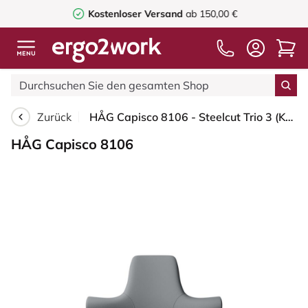
Kostenloser Versand
ab 150,00 €
Zurück
HÅG Capisco 8106 - Steelcut Trio 3 (Kvadrat) - Wolle / Polyamid - STT153 - Grey - Schwarz - 150mm (Sitzhöhe 40-55cm) - Harte Rollen für weiche Böden
HÅG Capisco 8106