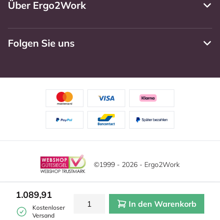
Über Ergo2Work
Folgen Sie uns
©1999 - 2026 - Ergo2Work
Haftungsausschluss
Datenschutzrichtlinie
Diese Website verwendet Cookies. Lesen Sie unsere
1.089,91
Datenschutzerklärung für weitere Informationen.
In den Warenkorb
Mehr
Allgemeine Geschäftsbedingungen
Cookie-Einstellungen
Kostenloser
erfahren?
|
Verstecken
Versand