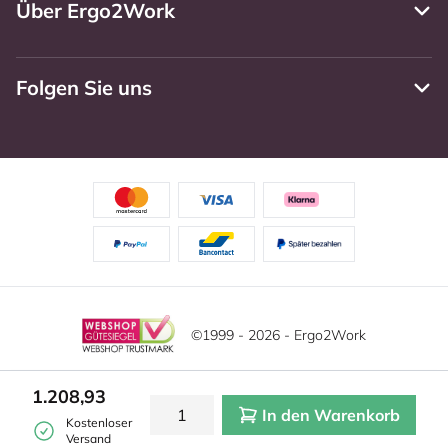
Über Ergo2Work
Folgen Sie uns
©1999 - 2026 - Ergo2Work
Haftungsausschluss
Datenschutzrichtlinie
Diese Website verwendet Cookies. Lesen Sie unsere
1.208,93
Datenschutzerklärung für weitere Informationen.
In den Warenkorb
Mehr
Allgemeine Geschäftsbedingungen
Cookie-Einstellungen
Kostenloser
erfahren?
|
Verstecken
Versand