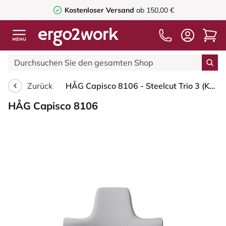
Kostenloser Versand
ab 150,00 €
Zurück
HÅG Capisco 8106 - Steelcut Trio 3 (Kvadrat) - Wolle / Polyamid - STT133 - Light grey - Weiß - 265 mm (Sitzhöhe 53-79cm) - Weiche Rollen für harte Böden
HÅG Capisco 8106