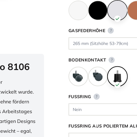
GASFEDERHÖHE
?
BODENKONTAKT
?
o 8106
er
twickelt wurde.
FUSSRING
?
lehne fördern
 Arbeitstages
artigen Designs
FUSSRING AUS POLIERTEM AL
ewicht – egal,