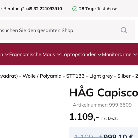
r Beratung?
+49 32 221093910
28 Tage
Testphase
en
Ergonomische Maus
Laptopständer
Monitorarme
vadrat) - Wolle / Polyamid - STT133 - Light grey - Silber 
HÅG Capisco
Artikelnummer: 999.6509
1.109,-
Inkl. MwSt.
1.109,- €
998,10 €