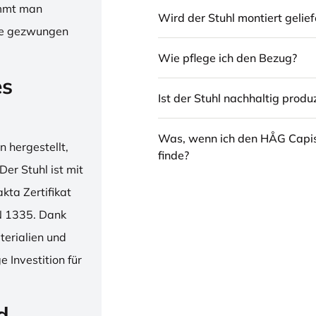
immt man
Wird der Stuhl montiert gelief
hne gezwungen
Wie pflege ich den Bezug?
es
Ist der Stuhl nachhaltig produz
Was, wenn ich den HÅG Capi
 hergestellt,
finde?
er Stuhl ist mit
ta Zertifikat
N 1335. Dank
erialien und
 Investition für
d