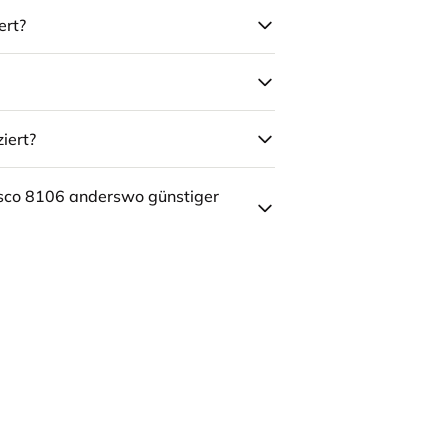
ert?
iert?
sco 8106 anderswo günstiger