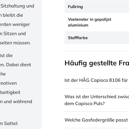
 Sitzhaltung und
Fußring
 bleibt die
Voetenster in gepolijst
erden weniger
aluminium
en Sitzen und
Stofffarbe
beiten müssen.
st die
Häufig gestellte Fr
en. Dabei dient
che
Ist der HÅG Capisco 8106 für 
reativen
seitigkeit
Was ist der Unterschied zwi
ren und während
dem Capisco Puls?
Welche Gasfedergröße passt 
m Sattel: