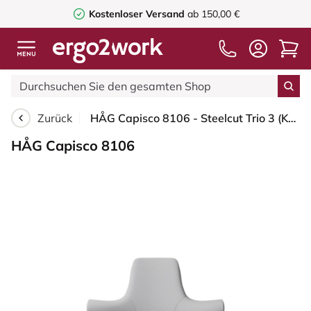
Kostenloser Versand
ab 150,00 €
Zurück
HÅG Capisco 8106 - Steelcut Trio 3 (Kvadrat) - Wolle / Polyamid - STT133 - Light grey - Moss Grey - 200 mm (Sitzhöhe 46-64cm) - Bodengleiter
HÅG Capisco 8106