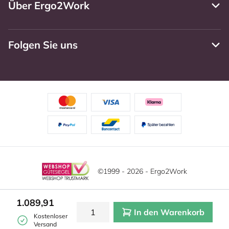
Über Ergo2Work
Folgen Sie uns
©1999 - 2026 - Ergo2Work
Haftungsausschluss
Datenschutzrichtlinie
Diese Website verwendet Cookies. Lesen Sie unsere
1.089,91
Datenschutzerklärung für weitere Informationen.
In den Warenkorb
Mehr
Allgemeine Geschäftsbedingungen
Cookie-Einstellungen
Kostenloser
erfahren?
|
Verstecken
Versand