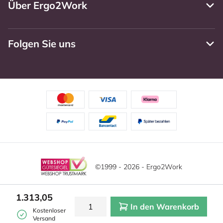
Über Ergo2Work
Folgen Sie uns
©1999 - 2026 - Ergo2Work
Haftungsausschluss
Datenschutzrichtlinie
Diese Website verwendet Cookies. Lesen Sie unsere
1.313,05
Datenschutzerklärung für weitere Informationen.
In den Warenkorb
Mehr
Allgemeine Geschäftsbedingungen
Cookie-Einstellungen
Kostenloser
erfahren?
|
Verstecken
Versand