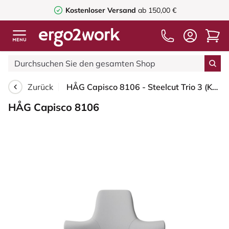
Kostenloser Versand
ab 150,00 €
Zurück
HÅG Capisco 8106 - Steelcut Trio 3 (Kvadrat) - Wolle / Polyamid - STT133 - Light grey - Blush Rose - 200 mm (Sitzhöhe 46-64cm) - Weiche Rollen für harte Böden
HÅG Capisco 8106