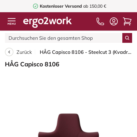
Kostenloser Versand
ab 150,00 €
Zurück
HÅG Capisco 8106 - Steelcut 3 (Kvadrat) - Wolle / Polyamid - STT682 Chestnut - Schwarz - 265 mm (Sitzhöhe 53-79cm) - Weiche Rollen für harte Böden
HÅG Capisco 8106