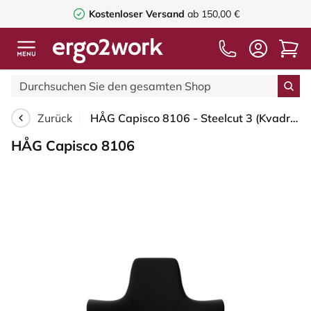
Kostenloser Versand
ab 150,00 €
Zurück
HÅG Capisco 8106 - Steelcut 3 (Kvadrat) - Wolle / Polyamid - STT190 - Black - Schwarz - 200 mm (Sitzhöhe 46-64cm) - Bodengleiter
HÅG Capisco 8106