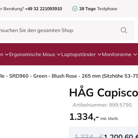
r Beratung?
+49 32 221093910
28 Tage
Testphase
en
Ergonomische Maus
Laptopständer
Monitorarme
le - SRD960 - Green - Blush Rose - 265 mm (Sitzhöhe 53-79
HÅG Capisco
Artikelnummer: 999.5790
1.334,-
Inkl. MwSt.
1.334,- €
1.200,60 