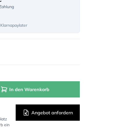
-Zahlung
 Klarnapaylater
In den Warenkorb
Angebot anfordern
latz
rb ein