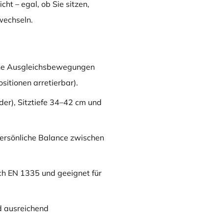
ht – egal, ob Sie sitzen,
wechseln.
che Ausgleichsbewegungen
sitionen arretierbar).
der), Sitztiefe 34–42 cm und
persönliche Balance zwischen
ch EN 1335 und geeignet für
nd ausreichend