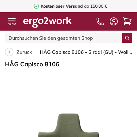
Kostenloser Versand
ab 150,00 €
Zurück
HÅG Capisco 8106 - Sirdal (GU) - Wolle - SRD960 - Green - Blush Rose - 265 mm (Sitzhöhe 53-79cm) - Harte Rollen für weiche Böden
HÅG Capisco 8106