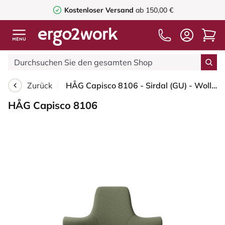
Kostenloser Versand
ab 150,00 €
Zurück
HÅG Capisco 8106 - Sirdal (GU) - Wolle - SRD960 - Green - Blush Rose - 150mm (Sitzhöhe 40-55cm) - Bodengleiter
HÅG Capisco 8106