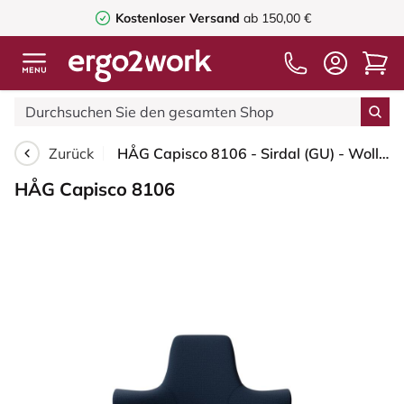
Kostenloser Versand
ab 150,00 €
Zurück
HÅG Capisco 8106 - Sirdal (GU) - Wolle - SRD780 Dark blue - Silber - 150mm (Sitzhöhe 40-55cm) - Harte Rollen für weiche Böden
HÅG Capisco 8106