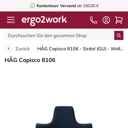
Kostenloser Versand
ab 150,00 €
Zurück
HÅG Capisco 8106 - Sirdal (GU) - Wolle - SRD780 Dark blue - Schwarz - 265 mm (Sitzhöhe 53-79cm) - Bodengleiter
HÅG Capisco 8106