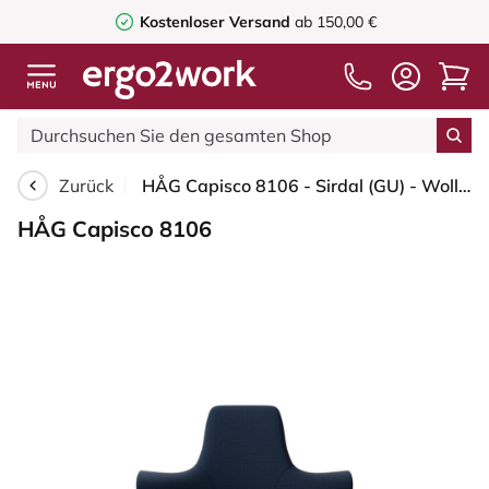
Kostenloser Versand
ab 150,00 €
Zurück
HÅG Capisco 8106 - Sirdal (GU) - Wolle - SRD780 Dark blue - Blush Rose - 265 mm (Sitzhöhe 53-79cm) - Harte Rollen für weiche Böden
HÅG Capisco 8106