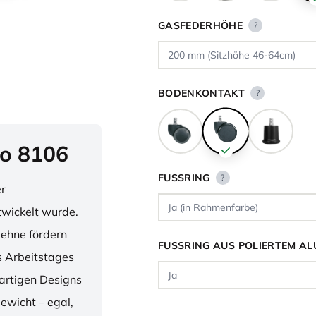
GASFEDERHÖHE
?
BODENKONTAKT
?
o 8106
FUSSRING
?
er
twickelt wurde.
lehne fördern
FUSSRING AUS POLIERTEM AL
 Arbeitstages
artigen Designs
ewicht – egal,