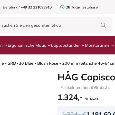
r Beratung?
+49 32 221093910
28 Tage
Testphase
en
Ergonomische Maus
Laptopständer
Monitorarme
le - SRD730 Blue - Blush Rose - 200 mm (Sitzhöhe 46-64cm)
HÅG Capisco
Artikelnummer: 999.6222
1.324,-
Inkl. MwSt.
1.324,- €
1.191,60 