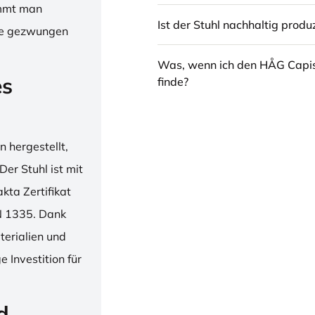
immt man
Ist der Stuhl nachhaltig produz
hne gezwungen
Was, wenn ich den HÅG Capi
es
finde?
 hergestellt,
er Stuhl ist mit
ta Zertifikat
N 1335. Dank
erialien und
 Investition für
d