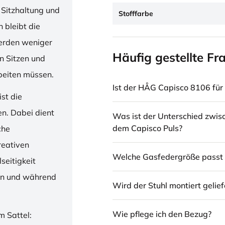
 Sitzhaltung und
Stofffarbe
 bleibt die
erden weniger
Häufig gestellte Fr
en Sitzen und
beiten müssen.
Ist der HÅG Capisco 8106 für 
st die
en. Dabei dient
Was ist der Unterschied zwi
dem Capisco Puls?
che
reativen
Welche Gasfedergröße passt 
seitigkeit
ren und während
Wird der Stuhl montiert gelief
Wie pflege ich den Bezug?
m Sattel: