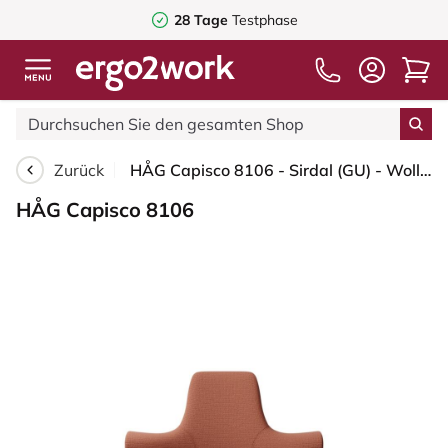
28 Tage
Testphase
Zurück
HÅG Capisco 8106 - Sirdal (GU) - Wolle - SRD630 - Brick red - Weiß - 200 mm (Sitzhöhe 46-64cm) - Harte Rollen für weiche Böden
HÅG Capisco 8106