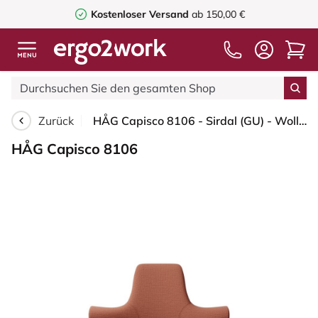
Kostenloser Versand
ab 150,00 €
Zurück
HÅG Capisco 8106 - Sirdal (GU) - Wolle - SRD630 - Brick red - Schwarz - 150mm (Sitzhöhe 40-55cm) - Bodengleiter
HÅG Capisco 8106