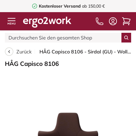
Kostenloser Versand
ab 150,00 €
Zurück
HÅG Capisco 8106 - Sirdal (GU) - Wolle - SRD480 - Chestnut - Weiß - 200 mm (Sitzhöhe 46-64cm) - Weiche Rollen für harte Böden
HÅG Capisco 8106