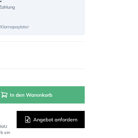
-Zahlung
 Klarnapaylater
In den Warenkorb
Angebot anfordern
latz
rb ein