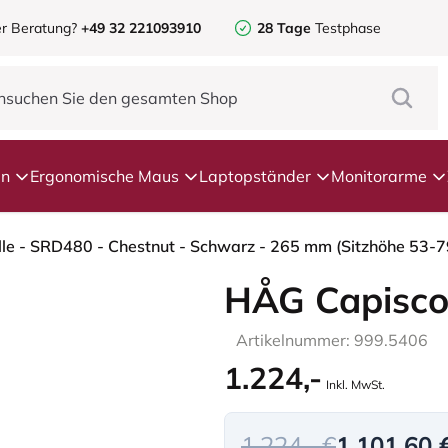
r Beratung?
+49 32 221093910
28 Tage
Testphase
en
Ergonomische Maus
Laptopständer
Monitorarme
lle - SRD480 - Chestnut - Schwarz - 265 mm (Sitzhöhe 53-7
HÅG Capisco
Artikelnummer: 999.5406
1.224,-
Inkl. MwSt.
1.224,- €
1.101,60 