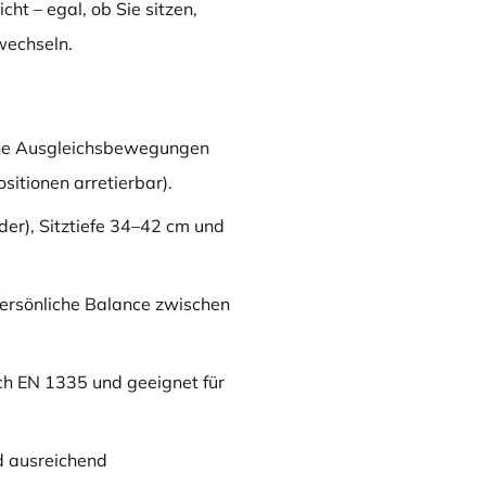
ht – egal, ob Sie sitzen,
wechseln.
che Ausgleichsbewegungen
sitionen arretierbar).
der), Sitztiefe 34–42 cm und
persönliche Balance zwischen
ch EN 1335 und geeignet für
nd ausreichend