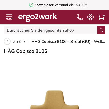
Kostenloser Versand
ab 150,00 €
Zurück
HÅG Capisco 8106 - Sirdal (GU) - Wolle - SRD320 - Ochre - Silber - 265 mm (Sitzhöhe 53-79cm) - Harte Rollen für weiche Böden
HÅG Capisco 8106