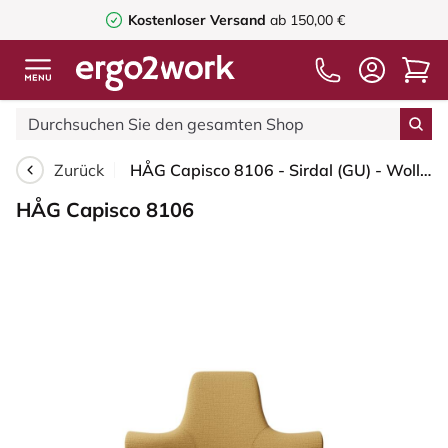
Kostenloser Versand
ab 150,00 €
Zurück
HÅG Capisco 8106 - Sirdal (GU) - Wolle - SRD320 - Ochre - Silber - 150mm (Sitzhöhe 40-55cm) - Weiche Rollen für harte Böden
HÅG Capisco 8106