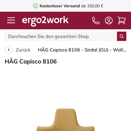
Kostenloser Versand
ab 150,00 €
Zurück
HÅG Capisco 8106 - Sirdal (GU) - Wolle - SRD320 - Ochre - Moss Grey - 265 mm (Sitzhöhe 53-79cm) - Weiche Rollen für harte Böden
HÅG Capisco 8106