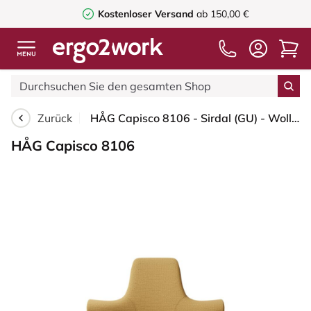
Kostenloser Versand
ab 150,00 €
Zurück
HÅG Capisco 8106 - Sirdal (GU) - Wolle - SRD320 - Ochre - Blush Rose - 200 mm (Sitzhöhe 46-64cm) - Harte Rollen für weiche Böden
HÅG Capisco 8106