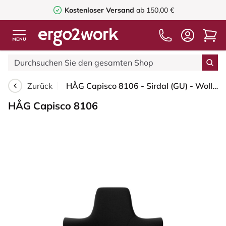
Kostenloser Versand
ab 150,00 €
Zurück
HÅG Capisco 8106 - Sirdal (GU) - Wolle - SRD190 Black - Schwarz - 150mm (Sitzhöhe 40-55cm) - Bodengleiter
HÅG Capisco 8106