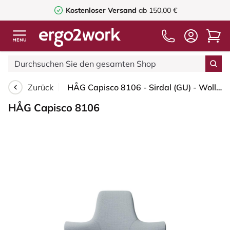
Kostenloser Versand
ab 150,00 €
Zurück
HÅG Capisco 8106 - Sirdal (GU) - Wolle - SRD120 Light grey - Weiß - 265 mm (Sitzhöhe 53-79cm) - Bodengleiter
HÅG Capisco 8106